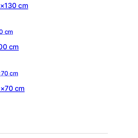
65×130 cm
100 cm
50×70 cm